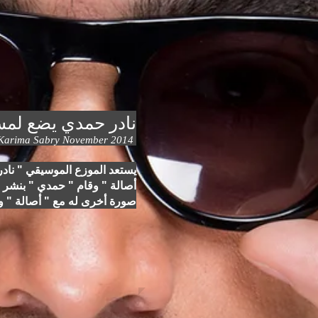
نادر حمدي يضع لمسا
Karima Sabry November 2014
يستعد الموزع الموسيقي " نادر
أصالة " وقام " حمدي " بنشر صو
صورة أخرى له مع " أصالة " و