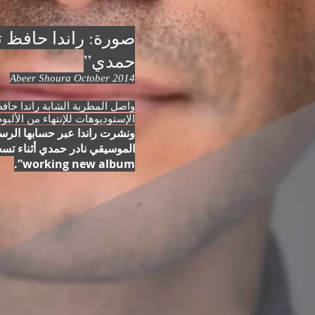
صورة: راندا حافظ ت
حمدي”
Abeer Shoura October 2014
واصل المطربة الشابة راندا حافظ
الإستوديوهات للإنتهاء من الألبوم
ونشرت راندا عبر حسابها الرس
working new album”.